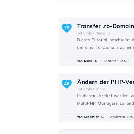
Transfer .ro-Domai
78
Tutorials /
Domains
Dieses Tutorial beschreibt 
um eine .ro-Domain zu ein
von Mark D.
Ansichten 3562
Ändern der PHP-Ver
46
Tutorials /
cPanel
In diesem Artikel werden w
MultiPHP Managers zu änd
von Sebastian S.
Ansichten 306