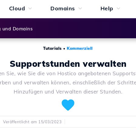
Cloud
Domains
Help
g und Domains
Tutorials
•
Kommerziell
Supportstunden verwalten
en Sie, wie Sie die von Hostico angebotenen Support
rben und verwalten können, einschließlich der Schritt
Hinzufügen und Verwalten dieser Stunden.
Veröffentlicht am 15/03/2023