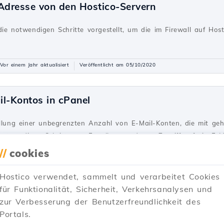
-Adresse von den Hostico-Servern
ie notwendigen Schritte vorgestellt, um die im Firewall auf Hos
Vor einem Jahr aktualisiert
Veröffentlicht am 05/10/2020
il-Kontos in cPanel
ellung einer unbegrenzten Anzahl von E-Mail-Konten, die mit ge
 notwendigen Schritte zur Erstellung und zum Zugriff auf ein E-M
//
cookies
Vor 2 Jahren aktualisiert
Veröffentlicht am 28/06/2017
Hostico verwendet, sammelt und verarbeitet Cookies
für Funktionalität, Sicherheit, Verkehrsanalysen und
ekundären Kontakts (Unterkontakt)
zur Verbesserung der Benutzerfreundlichkeit des
Portals.
 Kontakt im Hostico-Kundenkonto hinzu, indem Sie die einfachen 