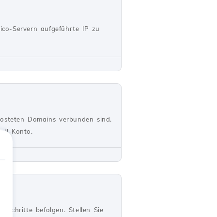
tico-Servern aufgeführte IP zu
hosteten Domains verbunden sind.
ail-Konto.
Schritte befolgen. Stellen Sie