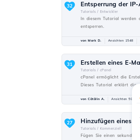
Entsperrung der IP
32
Tutorials /
Entwickler
In diesem Tutorial werden d
entsperren.
von Mark D.
Ansichten 1548
Erstellen eines E-Ma
31
Tutorials /
cPanel
cPanel ermöglicht die Erst
Dieses Tutorial erklärt die
von Cătălin A.
Ansichten 5931
Hinzufügen eines s
27
Tutorials /
Kommerziell
Fügen Sie einen sekundären