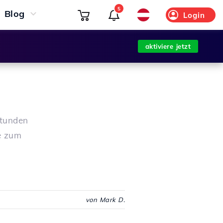
5
Blog
Login
aktiviere jetzt
stunden
e zum
von Mark D.