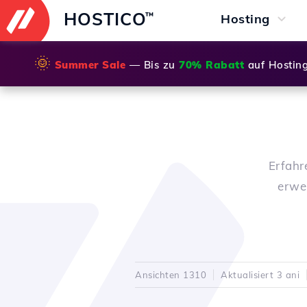
HOSTICO
™
Hosting
🌞
Summer Sale
— Bis zu
70% Rabatt
auf Hostin
Erfahr
erwe
Ansichten 1310
Aktualisiert 3 ani