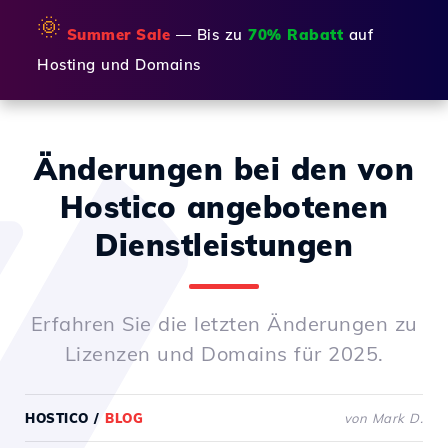
🌞
Summer Sale
— Bis zu
70% Rabatt
auf
Hosting und Domains
Änderungen bei den von
Hostico angebotenen
Dienstleistungen
Erfahren Sie die letzten Änderungen zu
Lizenzen und Domains für 2025.
HOSTICO
/
BLOG
von Mark D.