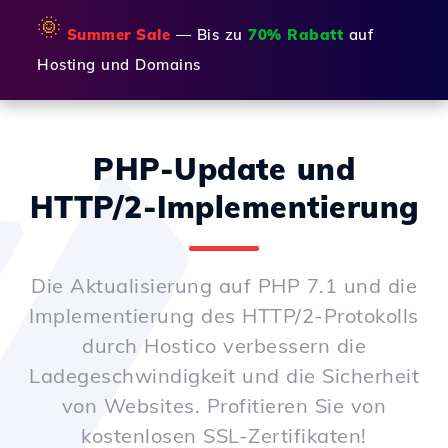
🌞
Summer Sale
— Bis zu
70% Rabatt
auf
Hosting und Domains
PHP-Update und
HTTP/2-Implementierung
Die Aktualisierung auf PHP 7.1 und die
Implementierung des HTTP/2-Protokolls
durch Hostico verbessern die
Ladegeschwindigkeit und die Sicherheit
von Websites. Profitieren Sie von
kostenlosen SSL-Zertifikaten!