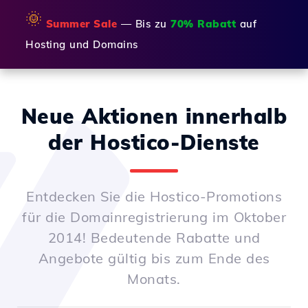
🌞
Summer Sale
— Bis zu
70% Rabatt
auf
Hosting und Domains
Neue Aktionen innerhalb
der Hostico-Dienste
Entdecken Sie die Hostico-Promotions
für die Domainregistrierung im Oktober
2014! Bedeutende Rabatte und
Angebote gültig bis zum Ende des
Monats.