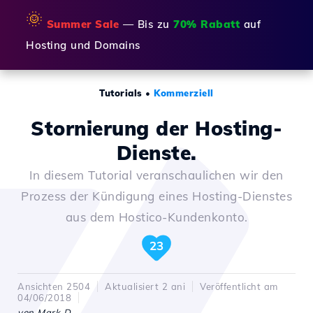
🌞
Summer Sale
— Bis zu
70% Rabatt
auf
Hosting und Domains
Tutorials
•
Kommerziell
Stornierung der Hosting-
Dienste.
In diesem Tutorial veranschaulichen wir den
Prozess der Kündigung eines Hosting-Dienstes
aus dem Hostico-Kundenkonto.
23
Ansichten 2504
Aktualisiert 2 ani
Veröffentlicht am
04/06/2018
von Mark D.