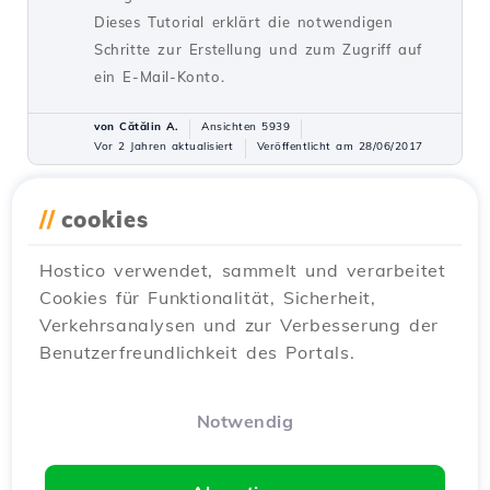
Dieses Tutorial erklärt die notwendigen
Schritte zur Erstellung und zum Zugriff auf
ein E-Mail-Konto.
von Cătălin A.
Ansichten 5939
Vor 2 Jahren aktualisiert
Veröffentlicht am 28/06/2017
//
cookies
Hinzufügen eines sekundären
27
Kontakts (Unterkontakt)
Hostico verwendet, sammelt und verarbeitet
Tutorials /
Kommerziell
Cookies für Funktionalität, Sicherheit,
Fügen Sie einen sekundären Kontakt im
Verkehrsanalysen und zur Verbesserung der
Hostico-Kundenkonto hinzu, indem Sie die
Benutzerfreundlichkeit des Portals.
einfachen Schritte befolgen. Stellen Sie sicher,
dass Sie ein bestehendes Konto haben und
die erforderlichen Berechtigungen aktiviert
Notwendig
sind.
von Mark D.
Ansichten 3168
Vor 2 Jahren aktualisiert